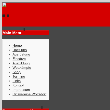
Main Menu
Home
Über uns
Ausrüstung
Einsätze
Ausbildung
Wettkämpfe
Shop
Termine
Links
Kontakt
Impressum
Ortsvereine Wolfsdorf