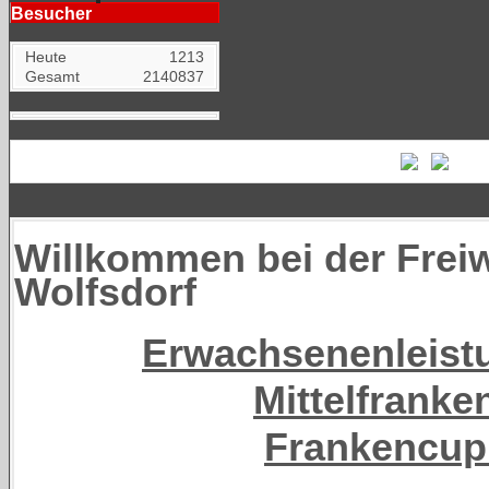
Besucher
Heute
1213
Gesamt
2140837
Willkommen bei der Freiw
Wolfsdorf
Erwachsenenleis
Mittelfranke
Frankencup