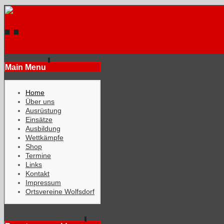
Main Menu
Home
Über uns
Ausrüstung
Einsätze
Ausbildung
Wettkämpfe
Shop
Termine
Links
Kontakt
Impressum
Ortsvereine Wolfsdorf