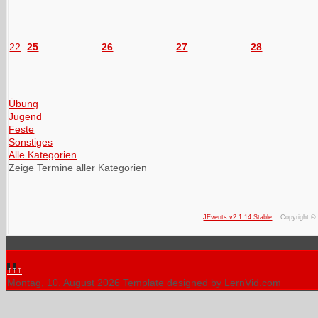
22
25
26
27
28
Übung
Jugend
Feste
Sonstiges
Alle Kategorien
Zeige Termine aller Kategorien
JEvents v2.1.14 Stable
Copyright ©
↑↑↑
Montag, 10. August 2026
Template designed by LernVid.com