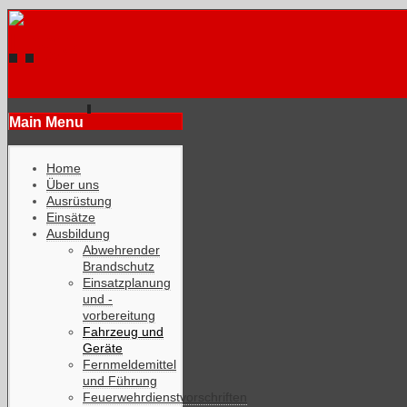
Main Menu
Home
Über uns
Ausrüstung
Einsätze
Ausbildung
Abwehrender
Brandschutz
Einsatzplanung
und -
vorbereitung
Fahrzeug und
Geräte
Fernmeldemittel
und Führung
Feuerwehrdienstvorschriften