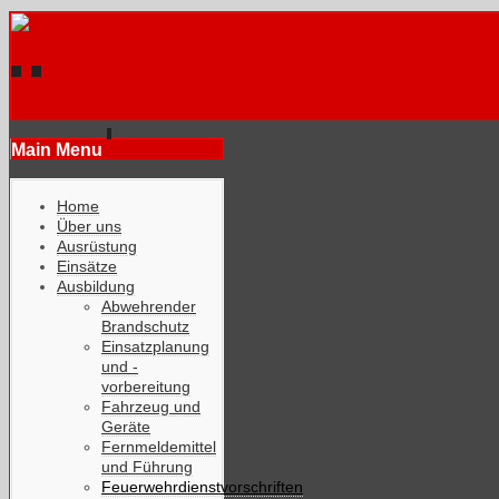
Main Menu
Home
Über uns
Ausrüstung
Einsätze
Ausbildung
Abwehrender
Brandschutz
Einsatzplanung
und -
vorbereitung
Fahrzeug und
Geräte
Fernmeldemittel
und Führung
Feuerwehrdienstvorschriften